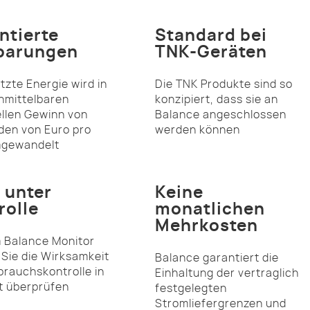
ntierte
Standard bei
parungen
TNK-Geräten
zte Energie wird in
Die TNK Produkte sind so
nmittelbaren
konzipiert, dass sie an
ellen Gewinn von
Balance angeschlossen
den von Euro pro
werden können
mgewandelt
s unter
Keine
rolle
monatlichen
Mehrkosten
 Balance Monitor
Sie die Wirksamkeit
Balance garantiert die
brauchskontrolle in
Einhaltung der vertraglich
t überprüfen
festgelegten
Stromliefergrenzen und