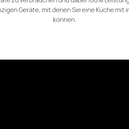
eräte zu verbrauchen und dabei 100% Leistun
nzigen Geräte, mit denen Sie eine Küche mit i
können.