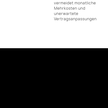
vermeidet monatliche
Mehrkosten und
unerwartete
Vertragsanpassungen