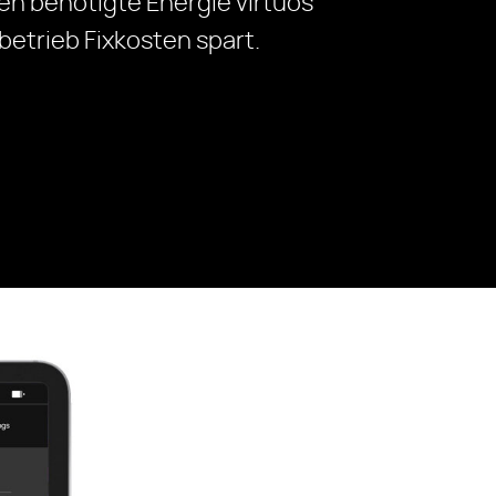
en benötigte Energie virtuos
trieb Fixkosten spart.