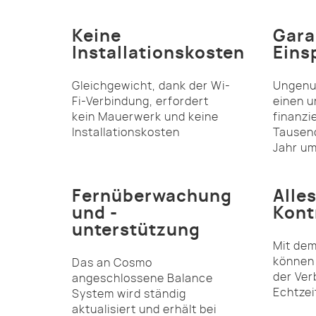
Keine
Gara
Installationskosten
Eins
Gleichgewicht, dank der Wi-
Ungenut
Fi-Verbindung, erfordert
einen u
kein Mauerwerk und keine
finanzi
Installationskosten
Tausen
Jahr u
Fernüberwachung
Alle
und -
Kont
unterstützung
Mit dem
können 
Das an Cosmo
der Ver
angeschlossene Balance
Echtzei
System wird ständig
aktualisiert und erhält bei